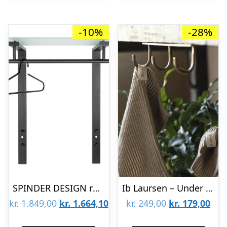
-10%
-28%
SPINDER DESIGN rektangulær Dutch knagerække, m. 1 hylde – glas og sort stål
Ib Laursen – Under hylde knagerække Antik messing
Den
Den
Den
De
kr.
1.849,00
kr.
1.664,10
kr.
249,00
kr.
179,00
oprindelige
aktuelle
oprindelige
aktu