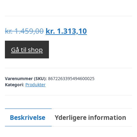
Den
Den
kr.
1.459,00
kr.
1.313,10
oprindelige
aktuelle
pris
pris
Gå til shop
var:
er:
kr. 1.459,00.
kr. 1.313,10.
Varenummer (SKU):
8672263395494600025
Kategori:
Produkter
Beskrivelse
Yderligere information