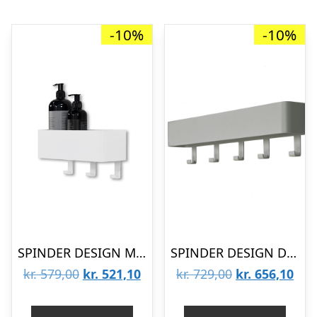
-10%
-10%
SPINDER DESIGN Multi 3 knagerække, m. hylde og 3 knager – hvid stål
SPINDER DESIGN Dax Play knagerække, m. 5 knager, m. hylde – støvet grøn stål (52×12)
Den
Den
Den
De
kr.
579,00
kr.
521,10
kr.
729,00
kr.
656,10
oprindelige
aktuelle
oprindelige
aktu